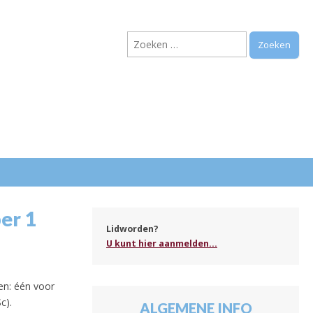
Zoeken
naar:
.
er 1
Lidworden?
U kunt hier aanmelden...
ken: één voor
c).
ALGEMENE INFO