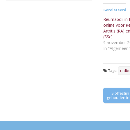
Gerelateerd
Reumapoli in
online voor 
Artritis (RA) 
(SSc)
9 november 2
In "Algemeen
Tags:
radb
Post
← Slotfestij
gehouden in
navigation