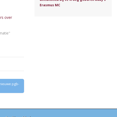
Erasmus MC
rs over
rmatie"
 nieuwe pgb-