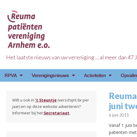
Het laatste nieuws van uw vereniging … al meer dan 47
Reuma Patienten Ve
Main
Skip
RPVA
Verenigingsnieuws
Activiteiten
Opvalle
menu
to
content
Reumat
Wilt u ook in
't Steuntje
(verschijnt 6x per
juni tw
jaar) en op deze website adverteren?
Informeer bij het
Secretariaat
.
6 juni 2011
Vanaf 1 juni b
patiënten met