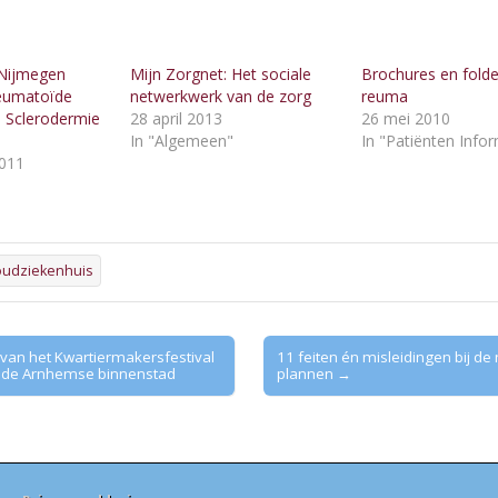
 Nijmegen
Mijn Zorgnet: Het sociale
Brochures en folde
Reumatoïde
netwerkwerk van de zorg
reuma
en Sclerodermie
28 april 2013
26 mei 2010
In "Algemeen"
In "Patiënten Info
011
"
oudziekenhuis
n van het Kwartiermakersfestival
11 feiten én misleidingen bij de
 de Arnhemse binnenstad
plannen →