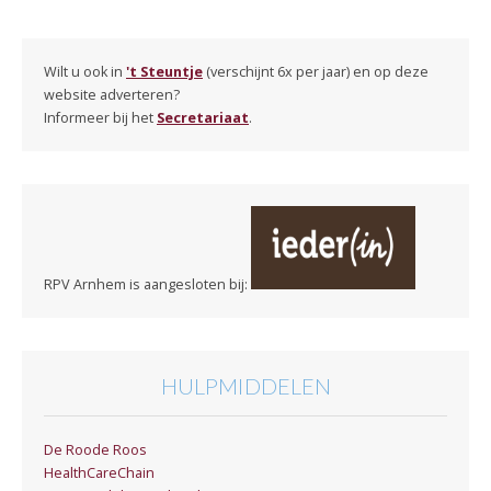
Wilt u ook in
't Steuntje
(verschijnt 6x per jaar) en op deze
website adverteren?
Informeer bij het
Secretariaat
.
RPV Arnhem is aangesloten bij:
HULPMIDDELEN
De Roode Roos
HealthCareChain