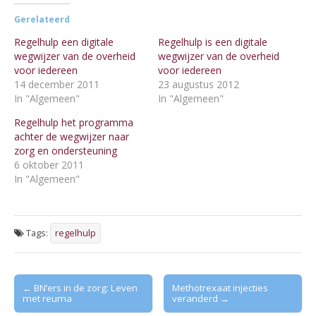
Gerelateerd
Regelhulp een digitale
Regelhulp is een digitale
wegwijzer van de overheid
wegwijzer van de overheid
voor iedereen
voor iedereen
14 december 2011
23 augustus 2012
In "Algemeen"
In "Algemeen"
Regelhulp het programma
achter de wegwijzer naar
zorg en ondersteuning
6 oktober 2011
In "Algemeen"
Tags:
regelhulp
Post
← BN’ers in de zorg: Leven
Methotrexaat injecties
met reuma
veranderd →
navigation