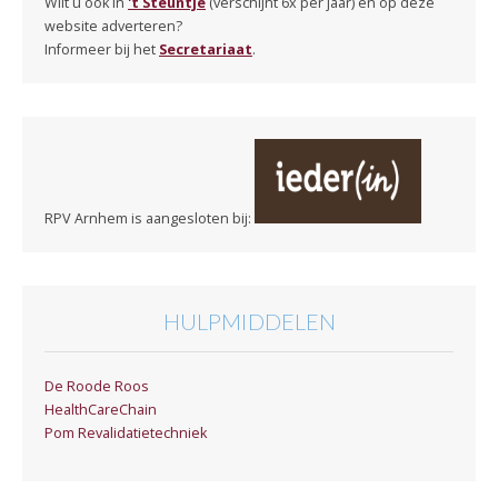
Wilt u ook in
't Steuntje
(verschijnt 6x per jaar) en op deze
website adverteren?
Informeer bij het
Secretariaat
.
RPV Arnhem is aangesloten bij:
HULPMIDDELEN
De Roode Roos
HealthCareChain
Pom Revalidatietechniek