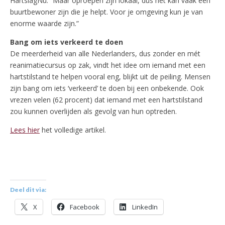
HartslagNu. “Maar oproepen zijn lokaal, dus het kan vaak een
buurtbewoner zijn die je helpt. Voor je omgeving kun je van
enorme waarde zijn.”
Bang om iets verkeerd te doen
De meerderheid van alle Nederlanders, dus zonder en mét
reanimatiecursus op zak, vindt het idee om iemand met een
hartstilstand te helpen vooral eng, blijkt uit de peiling. Mensen
zijn bang om iets ‘verkeerd’ te doen bij een onbekende. Ook
vrezen velen (62 procent) dat iemand met een hartstilstand
zou kunnen overlijden als gevolg van hun optreden.
Le
e
s hier
het volledige artikel.
Deel dit via:
X
Facebook
LinkedIn