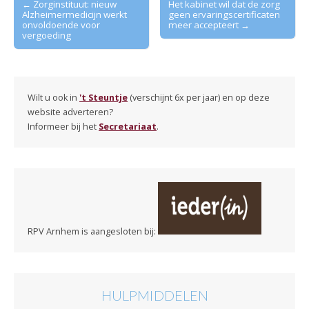
← Zorginstituut: nieuw
Het kabinet wil dat de zorg
Alzheimermedicijn werkt
geen ervaringscertificaten
navigation
onvoldoende voor
meer accepteert →
vergoeding
Wilt u ook in
't Steuntje
(verschijnt 6x per jaar) en op deze
website adverteren?
Informeer bij het
Secretariaat
.
RPV Arnhem is aangesloten bij:
HULPMIDDELEN