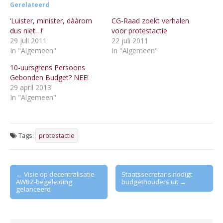
Gerelateerd
‘Luister, minister, dààrom
CG-Raad zoekt verhalen
dus niet…!’
voor protestactie
29 juli 2011
22 juli 2011
In "Algemeen"
In "Algemeen"
10-uursgrens Persoons
Gebonden Budget? NEE!
29 april 2013
In "Algemeen"
Tags:
protestactie
Post
← Visie op decentralisatie
Staatssecretaris nodigt
AWBZ-begeleiding
budgethouders uit →
navigation
gelanceerd