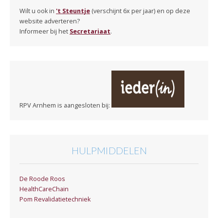
Wilt u ook in
't Steuntje
(verschijnt 6x per jaar) en op deze
website adverteren?
Informeer bij het
Secretariaat
.
RPV Arnhem is aangesloten bij:
HULPMIDDELEN
De Roode Roos
HealthCareChain
Pom Revalidatietechniek