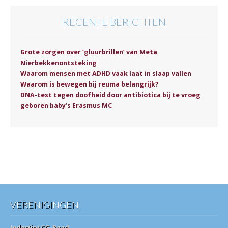
RECENTE BERICHTEN
Grote zorgen over ‘gluurbrillen’ van Meta
Nierbekkenontsteking
Waarom mensen met ADHD vaak laat in slaap vallen
Waarom is bewegen bij reuma belangrijk?
DNA-test tegen doofheid door antibiotica bij te vroeg
geboren baby’s Erasmus MC
VERENIGINGEN
Ieder(in) CG-Raad