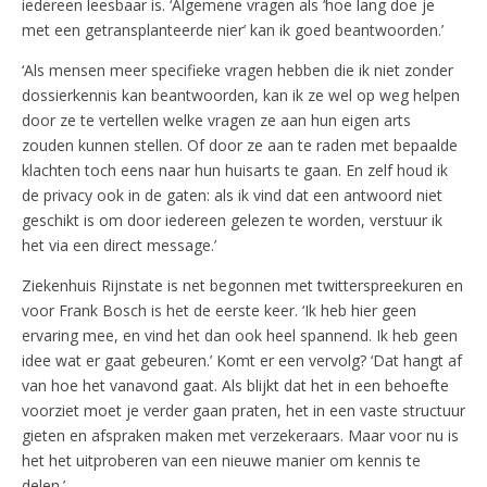
iedereen leesbaar is. ‘Algemene vragen als ‘hoe lang doe je
met een getransplanteerde nier’ kan ik goed beantwoorden.’
‘Als mensen meer specifieke vragen hebben die ik niet zonder
dossierkennis kan beantwoorden, kan ik ze wel op weg helpen
door ze te vertellen welke vragen ze aan hun eigen arts
zouden kunnen stellen. Of door ze aan te raden met bepaalde
klachten toch eens naar hun huisarts te gaan. En zelf houd ik
de privacy ook in de gaten: als ik vind dat een antwoord niet
geschikt is om door iedereen gelezen te worden, verstuur ik
het via een direct message.’
Ziekenhuis Rijnstate is net begonnen met twitterspreekuren en
voor Frank Bosch is het de eerste keer. ‘Ik heb hier geen
ervaring mee, en vind het dan ook heel spannend. Ik heb geen
idee wat er gaat gebeuren.’ Komt er een vervolg? ‘Dat hangt af
van hoe het vanavond gaat. Als blijkt dat het in een behoefte
voorziet moet je verder gaan praten, het in een vaste structuur
gieten en afspraken maken met verzekeraars. Maar voor nu is
het het uitproberen van een nieuwe manier om kennis te
delen.’