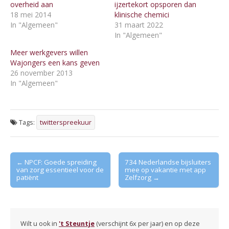
overheid aan
ijzertekort opsporen dan
18 mei 2014
klinische chemici
In "Algemeen"
31 maart 2022
In "Algemeen"
Meer werkgevers willen
Wajongers een kans geven
26 november 2013
In "Algemeen"
Tags:
twitterspreekuur
Post
← NPCF: Goede spreiding
734 Nederlandse bijsluiters
van zorg essentieel voor de
mee op vakantie met app
navigation
patiënt
Zelfzorg →
Wilt u ook in
't Steuntje
(verschijnt 6x per jaar) en op deze