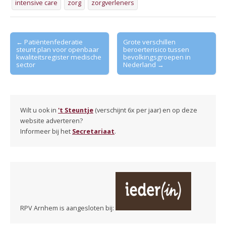
intensive care
zorg
zorgverleners
Post
← Patiëntenfederatie
Grote verschillen
steunt plan voor openbaar
beroerterisico tussen
navigation
kwaliteitsregister medische
bevolkingsgroepen in
sector
Nederland →
Wilt u ook in
't Steuntje
(verschijnt 6x per jaar) en op deze
website adverteren?
Informeer bij het
Secretariaat
.
RPV Arnhem is aangesloten bij: