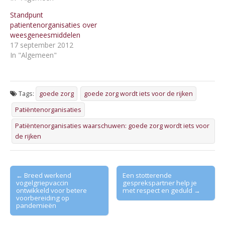
Standpunt
patientenorganisaties over
weesgeneesmiddelen
17 september 2012
In "Algemeen"
Tags:
goede zorg
goede zorg wordt iets voor de rijken
Patiëntenorganisaties
Patiëntenorganisaties waarschuwen: goede zorg wordt iets voor
de rijken
Post
← Breed werkend
Een stotterende
vogelgriepvaccin
gesprekspartner help je
navigation
ontwikkeld voor betere
met respect en geduld →
voorbereiding op
pandemieën