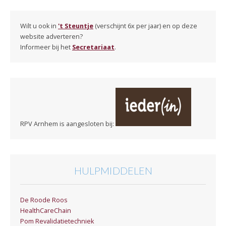
Wilt u ook in
't Steuntje
(verschijnt 6x per jaar) en op deze
website adverteren?
Informeer bij het
Secretariaat
.
RPV Arnhem is aangesloten bij:
HULPMIDDELEN
De Roode Roos
HealthCareChain
Pom Revalidatietechniek