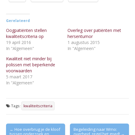
Gerelateerd
Oogpatiënten stellen
Overleg over patiënten met
kwaliteitscriteria op
hersentumor
19 april 2016
1 augustus 2015
In "Algemeen"
In "Algemeen"
Kwaliteit niet minder bij
polissen met beperkende
voorwaarden
5 maart 2017
In "Algemeen"
Tags:
kwaliteitscriteria
Post
← Hoe overbrug je de kloof
Begeleiding naar Wmo:
tussen onderzoek en
overheid, regel het goed! →