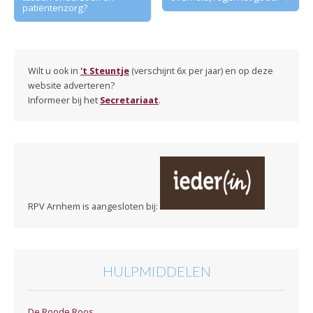
navigation
patiëntenzorg?
Wilt u ook in
't Steuntje
(verschijnt 6x per jaar) en op deze
website adverteren?
Informeer bij het
Secretariaat
.
RPV Arnhem is aangesloten bij:
HULPMIDDELEN
De Roode Roos