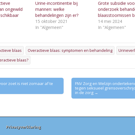
ctieve
Urine-incontinentie bij
Grote subsidie voo
an ongewild
mannen: welke
onderzoek behande
eschikbaar
behandelingen zijn er?
blaasstoornissen b
15 oktober 2021
14 mei 2024
"
In "Algemeen"
In "Algemeen"
ctieve blaas
Overactieve blaas: symptomen en behandeling
Urineverl
eractieve blaas?
oor zoet is niet zomaar af te
FNV Zorg en Welzijn onderteken
tegen seksueel grensoverschri
in de zorg →
Privacyverklaring