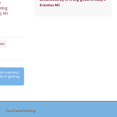
r
Erasmus MC
ling
ij MS
ies
de manifest
jdend gedrag
Cookieverklaring