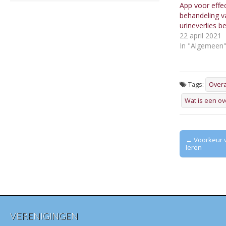
App voor effe
behandeling v
urineverlies b
22 april 2021
In "Algemeen
Tags:
Overa
Wat is een ov
Post
← Voorkeur v
leren
navigation
VERENIGINGEN