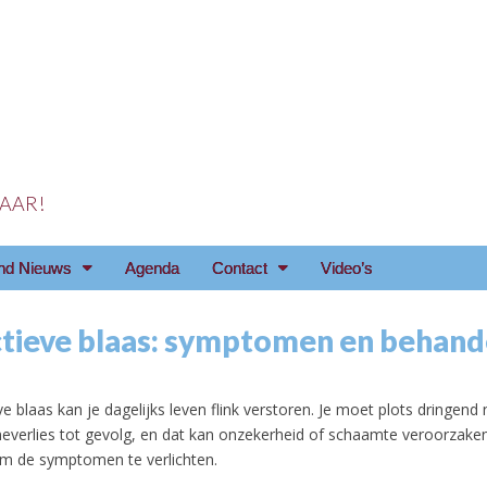
 JAAR!
reniging Arnhem e.o
nd Nieuws
Agenda
Contact
Video’s
tieve blaas: symptomen en behand
e blaas kan je dagelijks leven flink verstoren. Je moet plots dringend n
everlies tot gevolg, en dat kan onzekerheid of schaamte veroorzaken.
m de symptomen te verlichten.