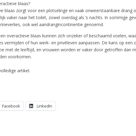
eractieve blaas?
ve blaas zorgt voor een plotselinge en vaak onweerstaanbare drang o
jk vaker naar het toilet, zowel overdag als ’s nachts. In sommige geval
urineverlies, ook wel aandrangincontinentie genoemd.
n overactieve blaas kunnen zich onzeker of beschaamd voelen, wa
ties vermijden of hun werk- en privéleven aanpassen. De kans op een 
oe met de leeftijd, en vrouwen worden er vaker door getroffen dan 
eiden voorkomen.
olledige artikel.
Facebook
LinkedIn