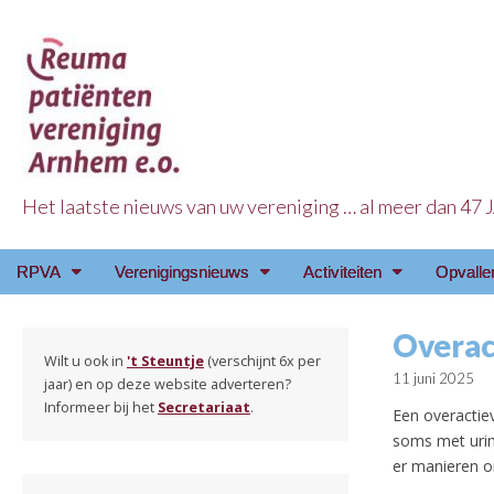
Het laatste nieuws van uw vereniging … al meer dan 47
Reuma Patienten Ve
Main
Skip
RPVA
Verenigingsnieuws
Activiteiten
Opvalle
menu
to
content
Overac
Wilt u ook in
't Steuntje
(verschijnt 6x per
11 juni 2025
jaar) en op deze website adverteren?
Informeer bij het
Secretariaat
.
Een overactiev
soms met urin
er manieren o