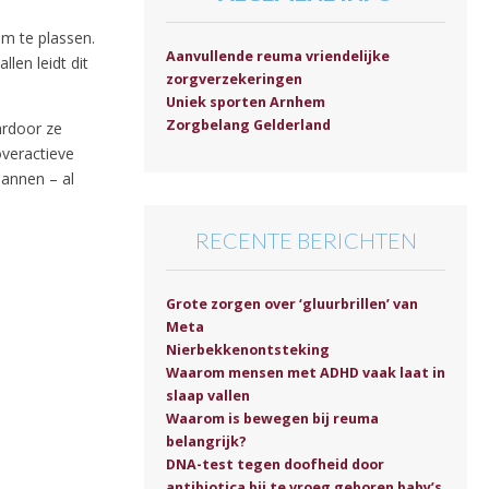
m te plassen.
Aanvullende reuma vriendelijke
len leidt dit
zorgverzekeringen
Uniek sporten Arnhem
Zorgbelang Gelderland
ardoor ze
overactieve
mannen – al
RECENTE BERICHTEN
Grote zorgen over ‘gluurbrillen’ van
Meta
Nierbekkenontsteking
Waarom mensen met ADHD vaak laat in
slaap vallen
Waarom is bewegen bij reuma
belangrijk?
DNA-test tegen doofheid door
antibiotica bij te vroeg geboren baby’s