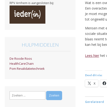
Wat is een ov
RPV Arnhem is aangesloten bij:
Een overactie
Je moet mogeli
tot ongewild 
Mensen met ee
sociale situa
blaas neemt t
HULPMIDDELEN
kan het bij b
Lees hier
het v
De Roode Roos
HealthCareChain
Pom Revalidatietechniek
Deel dit via:
X
Zoeken
naar:
Gerelateerd