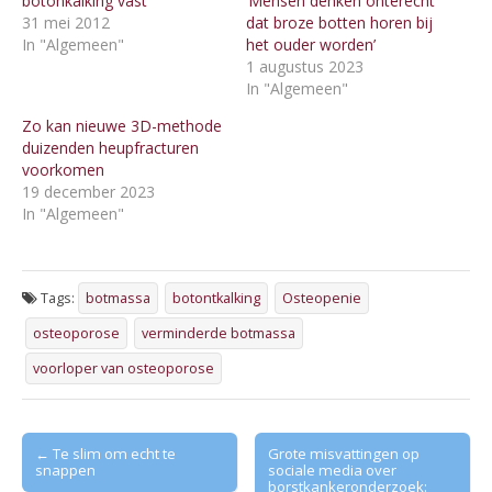
botonkalking vast
‘Mensen denken onterecht
31 mei 2012
dat broze botten horen bij
In "Algemeen"
het ouder worden’
1 augustus 2023
In "Algemeen"
Zo kan nieuwe 3D-methode
duizenden heupfracturen
voorkomen
19 december 2023
In "Algemeen"
Tags:
botmassa
botontkalking
Osteopenie
osteoporose
verminderde botmassa
voorloper van osteoporose
Post
← Te slim om echt te
Grote misvattingen op
snappen
sociale media over
navigation
borstkankeronderzoek: