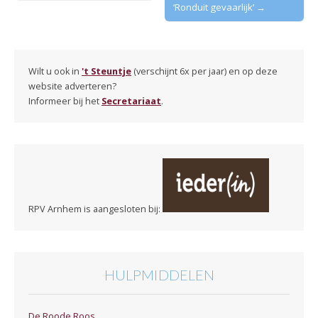
‘Ronduit gevaarlijk’ →
Wilt u ook in
't Steuntje
(verschijnt 6x per jaar) en op deze
website adverteren?
Informeer bij het
Secretariaat
.
RPV Arnhem is aangesloten bij:
HULPMIDDELEN
De Roode Roos