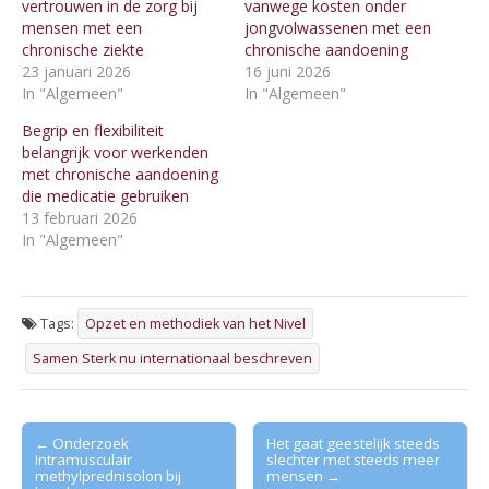
vertrouwen in de zorg bij
vanwege kosten onder
mensen met een
jongvolwassenen met een
chronische ziekte
chronische aandoening
23 januari 2026
16 juni 2026
In "Algemeen"
In "Algemeen"
Begrip en flexibiliteit
belangrijk voor werkenden
met chronische aandoening
die medicatie gebruiken
13 februari 2026
In "Algemeen"
Tags:
Opzet en methodiek van het Nivel
Samen Sterk nu internationaal beschreven
Post
← Onderzoek
Het gaat geestelijk steeds
Intramusculair
slechter met steeds meer
navigation
methylprednisolon bij
mensen →