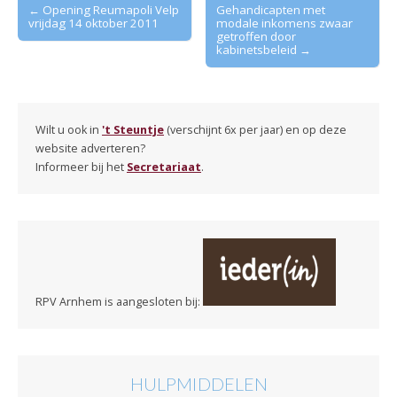
Post
← Opening Reumapoli Velp
Gehandicapten met
vrijdag 14 oktober 2011
modale inkomens zwaar
navigation
getroffen door
kabinetsbeleid →
Wilt u ook in
't Steuntje
(verschijnt 6x per jaar) en op deze
website adverteren?
Informeer bij het
Secretariaat
.
RPV Arnhem is aangesloten bij:
HULPMIDDELEN