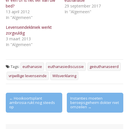
er een of is het ver van uw
euthanasie
bed?
29 september 2017
13 april 2012
In "Algemeen"
In "Algemeen"
Levenseindekliniek werkt
zorgvuldig
3 maart 2013
In "Algemeen"
Tags:
euthanasie
euthanasiediscussie
geëuthanaseerd
vrijwillige levenseinde
Wilsverklaring
Post
← Hooikoortsplant
Instanties moeten
ambrosia rukt nog steeds
beroepsgeheim dokter niet
navigation
op
omzeilen →