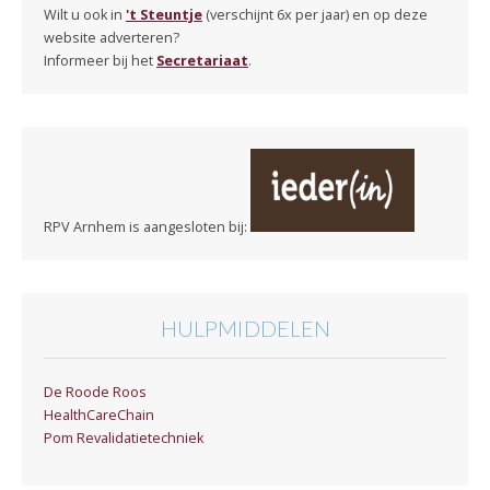
Wilt u ook in
't Steuntje
(verschijnt 6x per jaar) en op deze
website adverteren?
Informeer bij het
Secretariaat
.
RPV Arnhem is aangesloten bij:
HULPMIDDELEN
De Roode Roos
HealthCareChain
Pom Revalidatietechniek