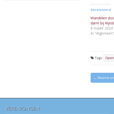
Gerelateerd
Wandelen doo
darm bij Rijns
6 maart 2024
In "Algemeen
Tags:
Open 
Post
← Reuma on
navigation
VERENIGINGEN