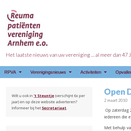
Het laatste nieuws van uw vereniging … al meer dan 47
Reuma Patienten Ve
Main
Skip
RPVA
Verenigingsnieuws
Activiteiten
Opvalle
menu
to
content
Open D
Wilt u ook in
't Steuntje
(verschijnt 6x per
2 maart 2010
jaar) en op deze website adverteren?
Informeer bij het
Secretariaat
.
Op zaterdag 2
iedereen die e
Met behulp va