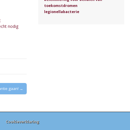
toekomstdromen
legionellabacterie
t
echt nodig
antie gaan! →
Cookieverklaring