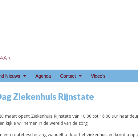
 JAAR!
reniging Arnhem e.o
nd Nieuws
Agenda
Contact
Video’s
ag Ziekenhuis Rijnstate
0 maart opent Ziekenhuis Rijnstate van 10.00 tot 16.00 uur haar deu
en kijkje wil nemen in de wereld van de zorg.
n een routebeschrijving wandelt u door het ziekenhuis en komt u op 