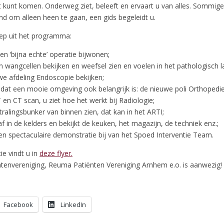
t kunt komen. Onderweg ziet, beleeft en ervaart u van alles. Sommige
nd om alleen heen te gaan, een gids begeleidt u.
eep uit het programma:
en ‘bijna echte’ operatie bijwonen;
n wangcellen bekijken en weefsel zien en voelen in het pathologisch l
we afdeling Endoscopie bekijken;
 dat een mooie omgeving ook belangrijk is: de nieuwe poli Orthopedie 
en CT scan, u ziet hoe het werkt bij Radiologie;
ralingsbunker van binnen zien, dat kan in het ARTI;
af in de kelders en bekijkt de keuken, het magazijn, de techniek enz.;
n spectaculaire demonstratie bij van het Spoed Interventie Team.
ie vindt u in
deze flyer.
tenvereniging, Reuma Patiënten Vereniging Arnhem e.o. is aanwezig
Facebook
LinkedIn