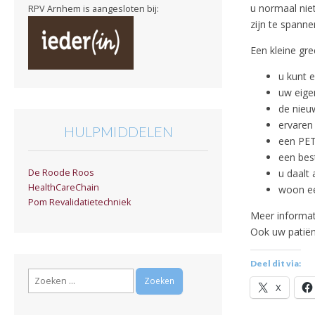
u normaal nie
RPV Arnhem is aangesloten bij:
zijn te spanne
Een kleine gr
u kunt e
uw eige
de nieu
ervaren
HULPMIDDELEN
een PET 
een best
u daalt 
De Roode Roos
HealthCareChain
woon ee
Pom Revalidatietechniek
Meer informat
Ook uw patiën
Deel dit via:
Zoeken
X
naar: