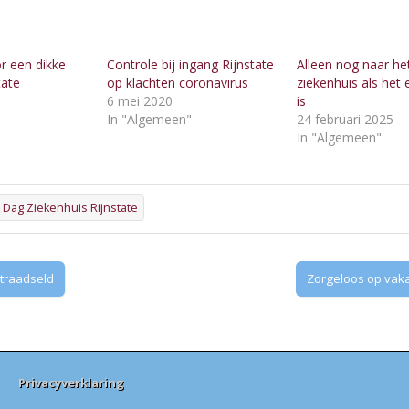
r een dikke
Controle bij ingang Rijnstate
Alleen nog naar he
tate
op klachten coronavirus
ziekenhuis als het 
6 mei 2020
is
"
In "Algemeen"
24 februari 2025
In "Algemeen"
Dag Ziekenhuis Rijnstate
traadseld
Zorgeloos op vak
Privacyverklaring