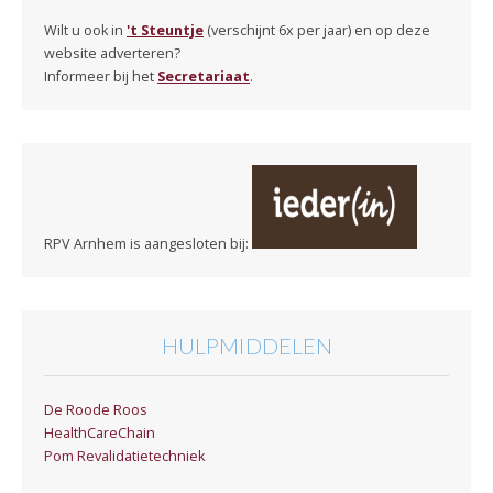
Wilt u ook in
't Steuntje
(verschijnt 6x per jaar) en op deze
website adverteren?
Informeer bij het
Secretariaat
.
RPV Arnhem is aangesloten bij:
HULPMIDDELEN
De Roode Roos
HealthCareChain
Pom Revalidatietechniek