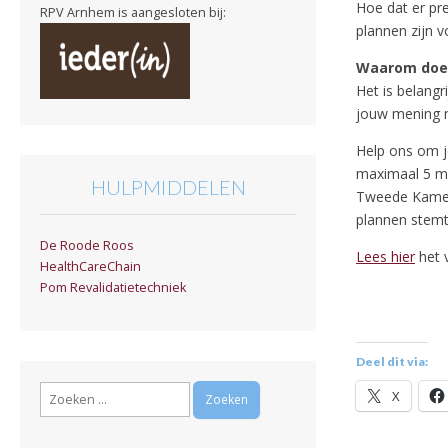
Hoe dat er pre
RPV Arnhem is aangesloten bij:
plannen zijn 
Waarom doen
Het is belang
jouw mening n
Help ons om jo
maximaal 5 min
HULPMIDDELEN
Tweede Kamer
plannen stemt
De Roode Roos
Lees hier
het v
HealthCareChain
Pom Revalidatietechniek
Deel dit via:
Zoeken
X
naar: