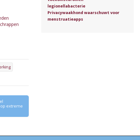
legionellabacterie
Privacywaakhond waarschuwt voor
eden
menstruatieapps
schrappen
erking
el
 op extreme