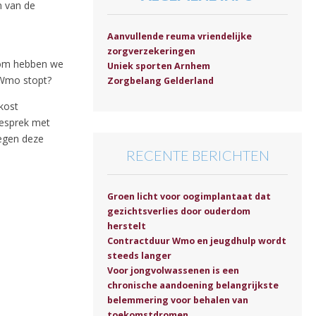
n van de
Aanvullende reuma vriendelijke
zorgverzekeringen
rom hebben we
Uniek sporten Arnhem
e Wmo stopt?
Zorgbelang Gelderland
 kost
gesprek met
egen deze
RECENTE BERICHTEN
Groen licht voor oogimplantaat dat
gezichtsverlies door ouderdom
herstelt
Contractduur Wmo en jeugdhulp wordt
steeds langer
Voor jongvolwassenen is een
chronische aandoening belangrijkste
belemmering voor behalen van
toekomstdromen