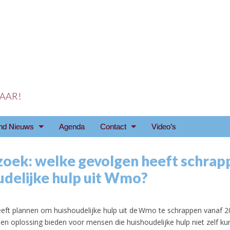
 JAAR!
reniging Arnhem e.o
nd Nieuws
Agenda
Contact
Video’s
oek: welke gevolgen heeft schrap
udelijke hulp uit Wmo?
eeft plannen om huishoudelijke hulp uit de Wmo te schrappen vanaf 20
een oplossing bieden voor mensen die huishoudelijke hulp niet zelf ku