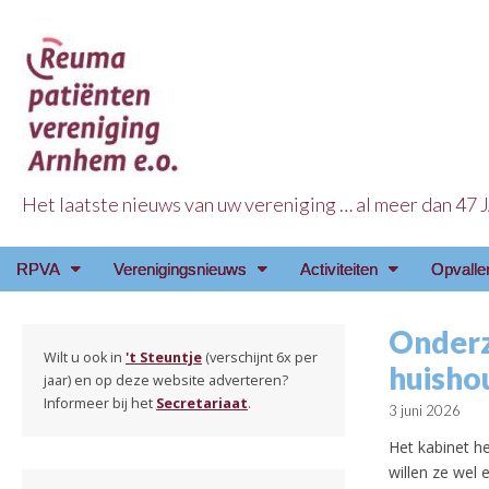
Het laatste nieuws van uw vereniging … al meer dan 47
Reuma Patienten Ve
Main
Skip
RPVA
Verenigingsnieuws
Activiteiten
Opvalle
menu
to
content
Onderz
Wilt u ook in
't Steuntje
(verschijnt 6x per
huisho
jaar) en op deze website adverteren?
Informeer bij het
Secretariaat
.
3 juni 2026
Het kabinet h
willen ze wel 