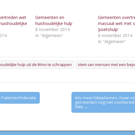
ertreden wet
Gemeenten en
Gemeenten overtr
huishoudelijke
huishoudelijke hulp
massaal wet met 
8 november 2014
‘poetshulp’
014
In "Algemeen"
6 november 2014
"
In "Algemeen"
oudelijke hulp uit de Wmo te schrappen
stem van mensen met een bep
Patiëntenfederatie
Iets meer hitteplannen, maar ve
gemeenten nog niet voorbereid
hitte →