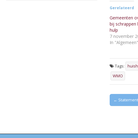
Gerelateerd
Gemeenten ov
bij schrappen 
hulp
7 november 2
In "Algemeen
Tags:
huish
WMO
Post
← Statement 
navigation