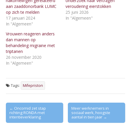
nakomelingen gerelateerd
onderzoek naar vertragen
aan zaaddonorbank LUMC
veroudering eierstokken
op zich te melden
25 juni 2026
17 januari 2024
In "Algemeen"
In "Algemeen"
Vrouwen reageren anders
dan mannen op
behandeling migraine met
triptanen
26 november 2020
In "Algemeen"
Tags:
Mifepriston
Post
← Oncomid zet stap
Meer werknemers in
richting RONDA met
sociaal werk, hoogste
navigation
intentieverklaring
aantal in tien jaar →