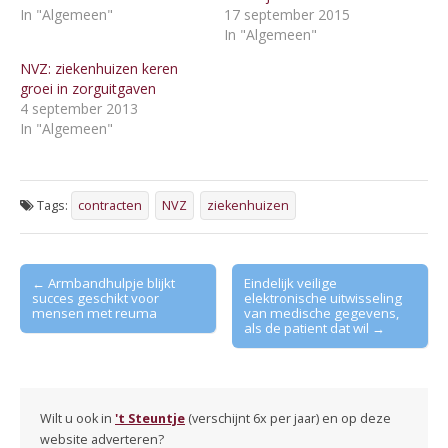
In "Algemeen"
17 september 2015
In "Algemeen"
NVZ: ziekenhuizen keren
groei in zorguitgaven
4 september 2013
In "Algemeen"
Tags:
contracten
NVZ
ziekenhuizen
Post
← Armbandhulpje blijkt
Eindelijk veilige
succes geschikt voor
elektronische uitwisseling
navigation
mensen met reuma
van medische gegevens,
als de patient dat wil →
Wilt u ook in
't Steuntje
(verschijnt 6x per jaar) en op deze
website adverteren?