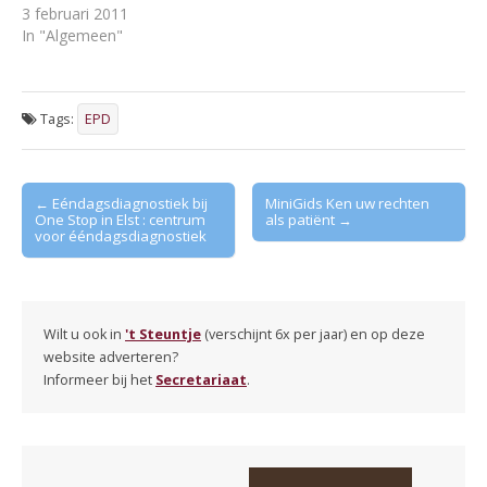
3 februari 2011
In "Algemeen"
Tags:
EPD
Post
← Eéndagsdiagnostiek bij
MiniGids Ken uw rechten
One Stop in Elst : centrum
als patiënt →
navigation
voor ééndagsdiagnostiek
Wilt u ook in
't Steuntje
(verschijnt 6x per jaar) en op deze
website adverteren?
Informeer bij het
Secretariaat
.