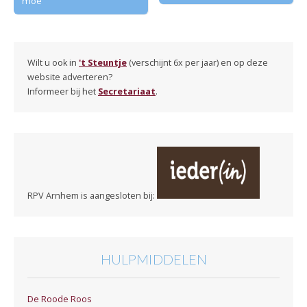
moe
Wilt u ook in
't Steuntje
(verschijnt 6x per jaar) en op deze
website adverteren?
Informeer bij het
Secretariaat
.
RPV Arnhem is aangesloten bij:
HULPMIDDELEN
De Roode Roos