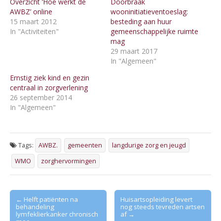
Overzicht ‘Hoe werkt de
Doorbraak
AWBZ’ online
wooninitiatieventoeslag:
15 maart 2012
besteding aan huur
In "Activiteiten"
gemeenschappelijke ruimte
mag
29 maart 2017
In "Algemeen"
Ernstig ziek kind en gezin
centraal in zorgverlening
26 september 2014
In "Algemeen"
Tags:
AWBZ.
gemeenten
langdurige zorg en jeugd
WMO
zorghervormingen
Post
← Helft patiënten na
Huisartsopleiding levert
behandeling
nog steeds tevreden artsen
navigation
lymfeklierkanker chronisch
af →