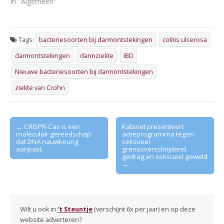
In "Algemeen"
Tags:
bacteriesoorten bij darmontstekingen
colitis ulcerosa
darmontstekingen
darmziekte
IBD
Nieuwe bacteriesoorten bij darmontstekingen
ziekte van Crohn
Post
← CRISPR-Cas is een
Kabinet presenteert
moleculair gereedschap
actieprogramma tegen
navigation
dat DNA nauwkeurig
seksueel
aanpast.
grensoverschrijdend
gedrag en seksueel geweld
→
Wilt u ook in
't Steuntje
(verschijnt 6x per jaar) en op deze
website adverteren?