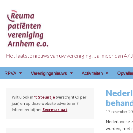
Het laatste nieuws van uw vereniging … al meer dan 47
Reuma Patienten Ve
Main
Skip
RPVA
Verenigingsnieuws
Activiteiten
Opvalle
menu
to
content
Nederl
Wilt u ook in
't Steuntje
(verschijnt 6x per
behande
jaar) en op deze website adverteren?
Informeer bij het
Secretariaat
.
17 november 2
Nederlandse z
worden, met n