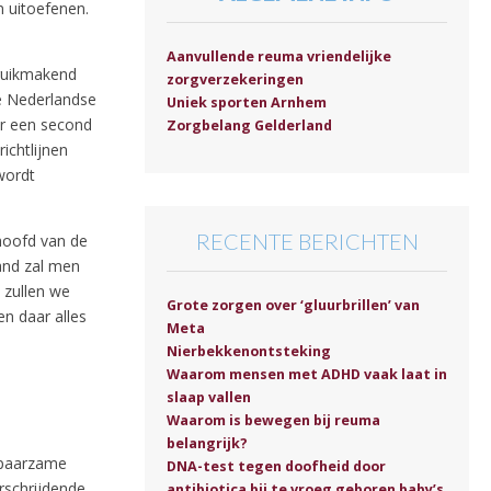
n uitoefenen.
Aanvullende reuma vriendelijke
bruikmakend
zorgverzekeringen
de Nederlandse
Uniek sporten Arnhem
or een second
Zorgbelang Gelderland
ichtlijnen
wordt
RECENTE BERICHTEN
 hoofd van de
land zal men
ë zullen we
Grote zorgen over ‘gluurbrillen’ van
en daar alles
Meta
Nierbekkenontsteking
Waarom mensen met ADHD vaak laat in
slaap vallen
Waarom is bewegen bij reuma
belangrijk?
 spaarzame
DNA-test tegen doofheid door
rschrijdende
antibiotica bij te vroeg geboren baby’s