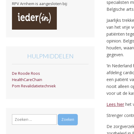
specialisten m
RPV Arnhem is aangesloten bij:
Belgische arts
Jaarlijks trek
van het vrije 
patiënten teg
opinion. Belgi
houden, waard
gegeven.
HULPMIDDELEN
‘In Nederland
afdeling cardi
De Roode Roos
een patiënt va
HealthCareChain
nooit alleen o
Pom Revalidatietechniek
voor uit de kas
Lees hier
het v
Strenger cont
Zoeken
naar:
De zorgverzek
zorgbeleid in