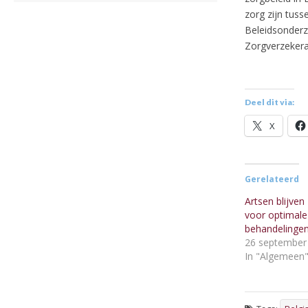
zorg zijn tus
Beleidsonderzo
Zorgverzekera
Deel dit via:
X
Gerelateerd
Artsen blijven
voor optimale
behandelinge
26 september
In "Algemeen