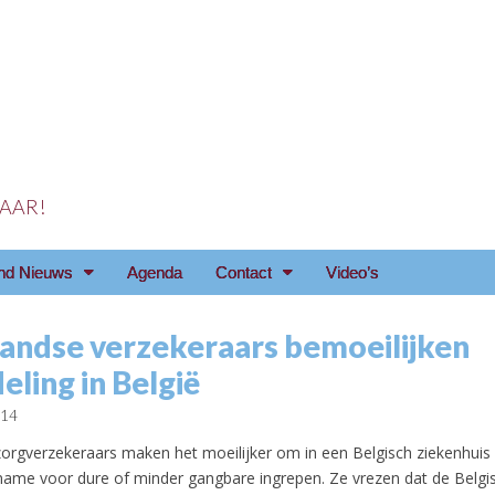
 JAAR!
reniging Arnhem e.o
nd Nieuws
Agenda
Contact
Video’s
andse verzekeraars bemoeilijken
ling in België
014
orgverzekeraars maken het moeilijker om in een Belgisch ziekenhuis
ame voor dure of minder gangbare ingrepen. Ze vrezen dat de Belgi