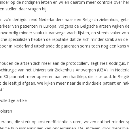
inder op de richtlijnen letten en willen daarom meer controle over he
en stellen daar vragen bij.
ken zo’n dertigduizend Nederlanders naar een Belgisch ziekenhuis, ge
verkeer van patiënten in Europa. Volgens de Belgische artsen wijken 
enwoordig minder vaak uit vanwege wachtlijsten, en steeds vaker vo
sche specialisten hebben de reputatie dat ze zich minder strak aan de r
oor in Nederland uitbehandelde patiënten soms toch nog een kans 
 houden de artsen zich meer aan de protocollen’, zegt Inez Rodrigus,
ochirurgie van het Universitair Ziekenhuis Antwerpen (UZA). ‘In Neder
n 80 jaar niet meer opereren aan een hartklep, die is te oud. In Belgi
p de leeftijd afgaan. We kijken meer naar de individuele patiënt en hal
t.’
olledige artikel.
roleren
eraars, die sterk op kostenefficiëntie sturen, vrezen dat het minder
 België hun inspanningen kan ondermijnen. De uitgaven voor grensove