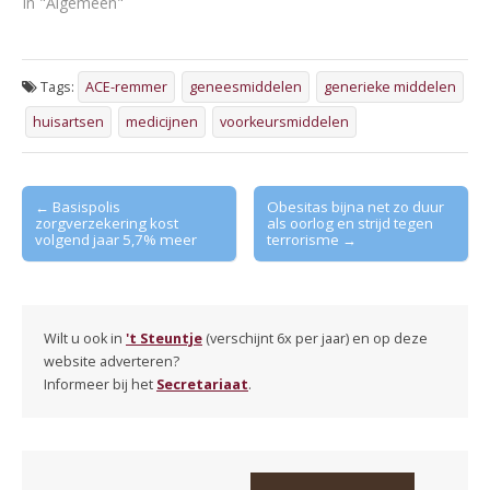
In "Algemeen"
Tags:
ACE-remmer
geneesmiddelen
generieke middelen
huisartsen
medicijnen
voorkeursmiddelen
Post
← Basispolis
Obesitas bijna net zo duur
zorgverzekering kost
als oorlog en strijd tegen
navigation
volgend jaar 5,7% meer
terrorisme →
Wilt u ook in
't Steuntje
(verschijnt 6x per jaar) en op deze
website adverteren?
Informeer bij het
Secretariaat
.