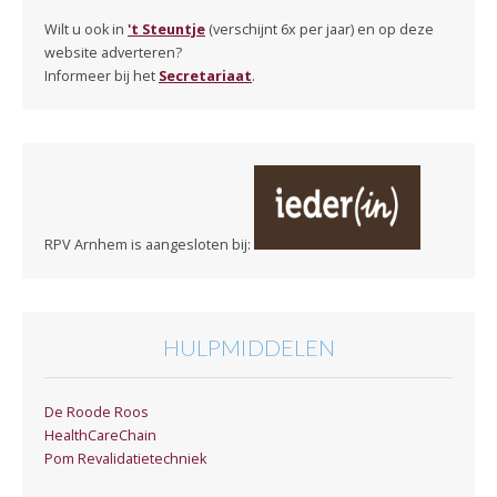
Wilt u ook in
't Steuntje
(verschijnt 6x per jaar) en op deze
website adverteren?
Informeer bij het
Secretariaat
.
RPV Arnhem is aangesloten bij:
HULPMIDDELEN
De Roode Roos
HealthCareChain
Pom Revalidatietechniek