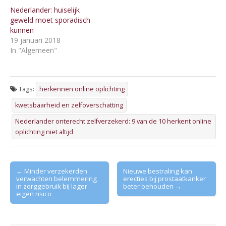
Nederlander: huiselijk
geweld moet sporadisch
kunnen
19 januari 2018
In "Algemeen"
Tags:
herkennen online oplichting
kwetsbaarheid en zelfoverschatting
Nederlander onterecht zelfverzekerd: 9 van de 10 herkent online
oplichting niet altijd
Post
← Minder verzekerden
Nieuwe bestraling kan
verwachten belemmering
erecties bij prostaatkanker
navigation
in zorggebruik bij lager
beter behouden →
eigen risico