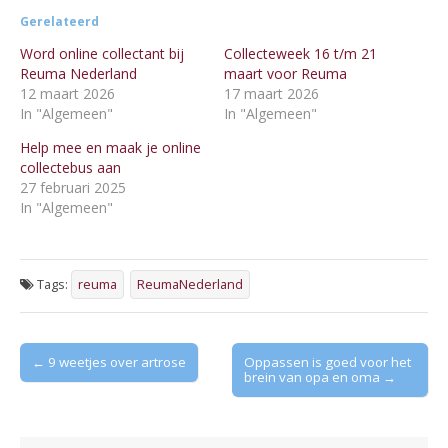
Gerelateerd
Word online collectant bij
Collecteweek 16 t/m 21
Reuma Nederland
maart voor Reuma
12 maart 2026
17 maart 2026
In "Algemeen"
In "Algemeen"
Help mee en maak je online
collectebus aan
27 februari 2025
In "Algemeen"
Tags:
reuma
ReumaNederland
Post
← 9 weetjes over artrose
Oppassen is goed voor het
brein van opa en oma →
navigation