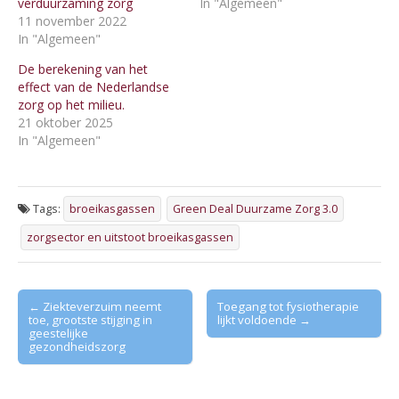
verduurzaming zorg
In "Algemeen"
11 november 2022
In "Algemeen"
De berekening van het
effect van de Nederlandse
zorg op het milieu.
21 oktober 2025
In "Algemeen"
Tags:
broeikasgassen
Green Deal Duurzame Zorg 3.0
zorgsector en uitstoot broeikasgassen
Post
← Ziekteverzuim neemt
Toegang tot fysiotherapie
toe, grootste stijging in
lijkt voldoende →
navigation
geestelijke
gezondheidszorg