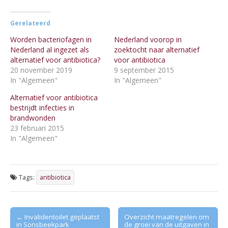
Gerelateerd
Worden bacteriofagen in
Nederland voorop in
Nederland al ingezet als
zoektocht naar alternatief
alternatief voor antibiotica?
voor antibiotica
20 november 2019
9 september 2015
In "Algemeen"
In "Algemeen"
Alternatief voor antibiotica
bestrijdt infecties in
brandwonden
23 februari 2015
In "Algemeen"
Tags:
antibiotica
Post
← Invalidentoilet geplaatst
Overzicht maatregelen om
in Sonsbeekpark
de groei van de uitgaven in
navigation