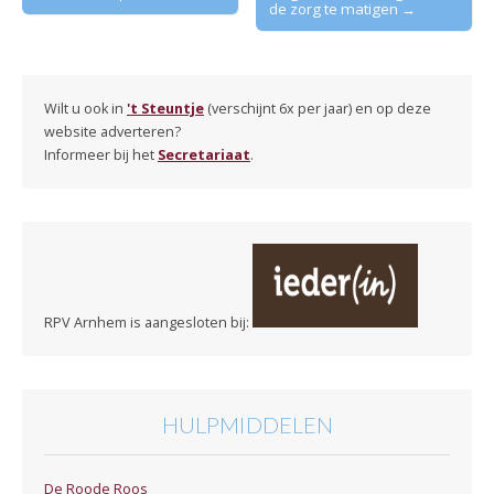
de zorg te matigen →
Wilt u ook in
't Steuntje
(verschijnt 6x per jaar) en op deze
website adverteren?
Informeer bij het
Secretariaat
.
RPV Arnhem is aangesloten bij:
HULPMIDDELEN
De Roode Roos