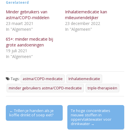
Gerelateerd
Minder gebruikers van
Inhalatiemedicatie kan
astma/COPD-middelen
milieuvriendelijker
23 maart 2021
23 december 2022
In "Algemeen"
In "Algemeen"
65+: minder medicatie bij
grote aandoeningen
19 juli 2021
In "Algemeen"
Tags:
astma/COPD-medicatie
Inhalatiemedicatie
minder gebruikers astma/COPD-medicatie
triple-therapieën
Post
← Trillen je handen als je
Te hoge concentraties
koffie drinkt of soep eet?
nieuwe stoffen in
navigation
oppervlaktewater voor
drinkwater →