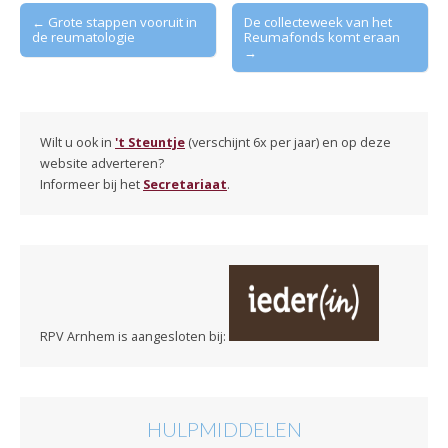
Post
← Grote stappen vooruit in
De collecteweek van het
de reumatologie
Reumafonds komt eraan
navigation
→
Wilt u ook in
't Steuntje
(verschijnt 6x per jaar) en op deze
website adverteren?
Informeer bij het
Secretariaat
.
RPV Arnhem is aangesloten bij:
HULPMIDDELEN