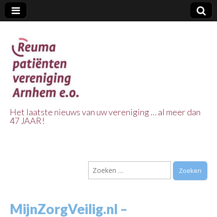
Het laatste nieuws van uw vereniging … al meer dan
47 JAAR!
Reuma Patienten
Vereniging
Zoeken
Arnhem e.o.
naar:
MijnZorgVeilig.nl –