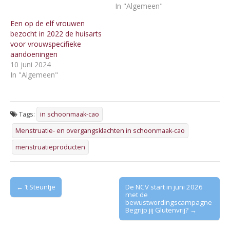
In "Algemeen"
Een op de elf vrouwen
bezocht in 2022 de huisarts
voor vrouwspecifieke
aandoeningen
10 juni 2024
In "Algemeen"
Tags:
in schoonmaak-cao
Menstruatie- en overgangsklachten in schoonmaak-cao
menstruatieproducten
Post
← ’t Steuntje
De NCV start in juni 2026
met de
navigation
bewustwordingscampagne
Begrijp jij Glutenvrij? →