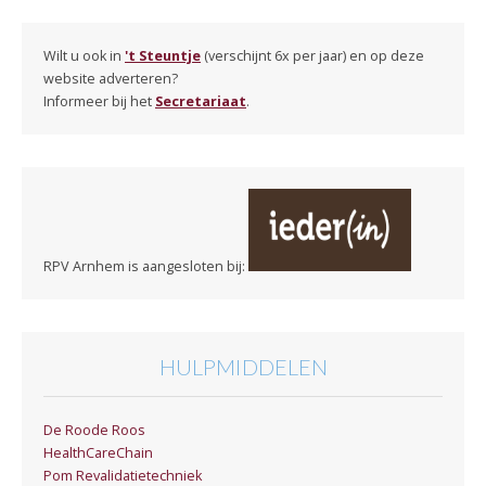
Wilt u ook in
't Steuntje
(verschijnt 6x per jaar) en op deze
website adverteren?
Informeer bij het
Secretariaat
.
RPV Arnhem is aangesloten bij:
HULPMIDDELEN
De Roode Roos
HealthCareChain
Pom Revalidatietechniek