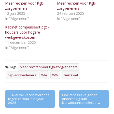
Meer rechten voor Pgb-
Meer rechten voor Pgb-
zorgverleners
zorgverleners
12 juni 2025
24 februari 2025
In "Algemeen"
In "Algemeen"
Kabinet compenseert pgb-
houders voor hogere
werkgeverskosten
11 december 2025
In "Algemeen"
Tags:
Meer rechten voor Pgb-zorgverleners
pgb-zorgverleners
WIA
WW
ziektewet
Post
← Nieuwe vaccinatieronde
Ook recessieve genen
tegen corona in najaar
onderhevig aan
navigation
2025
Darwiniaanse selectie →