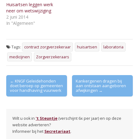
Huisartsen leggen werk
neer om wetswijziging
2 juni 2014
In "Algemeen"
Tags:
contract zorgverzekeraar
huisartsen
laboratoria
medicijnen
Zorgverzekeraars
Post
← KNGF Geleidehonden
Kankergenen dragen bij
doet beroep op gemeenten
aan ontstaan aangeboren
navigation
voor handhaving vuurwerk
afwijkingen →
Wilt u ook in
't Steuntje
(verschijnt 6x per jaar) en op deze
website adverteren?
Informeer bij het
Secretariaat
.