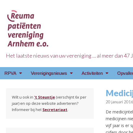
Het laatste nieuws van uw vereniging … al meer dan 47
Reuma Patienten Ve
Main
Skip
RPVA
Verenigingsnieuws
Activiteiten
Opvalle
menu
to
content
Medici
Wilt u ook in
't Steuntje
(verschijnt 6x per
20 januari 201
jaar) en op deze website adverteren?
Informeer bij het
Secretariaat
.
De medicijnte
medicijnen nie
vijf jaar is e
cijfers door 