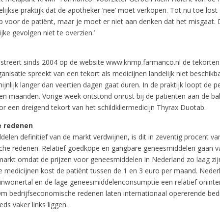
lijkse praktijk dat de apotheker ‘nee’ moet verkopen. Tot nu toe los
p voor de patiënt, maar je moet er niet aan denken dat het misgaat. 
ke gevolgen niet te overzien.’
treert sinds 2004 op de website www.knmp.farmanco.nl de tekorten
nisatie spreekt van een tekort als medicijnen landelijk niet beschikba
ijnlijk langer dan veertien dagen gaat duren. In de praktijk loopt de 
en maanden. Vorige week ontstond onrust bij de patienten aan de bal
r een dreigend tekort van het schildkliermedicijn Thyrax Duotab.
e redenen
elen definitief van de markt verdwijnen, is dit in zeventig procent va
he redenen. Relatief goedkope en gangbare geneesmiddelen gaan v
arkt omdat de prijzen voor geneesmiddelen in Nederland zo laag zij
e medicijnen kost de patiënt tussen de 1 en 3 euro per maand. Neder
 inwonertal en de lage geneesmiddelenconsumptie een relatief oninte
Om bedrijfseconomische redenen laten internationaal opererende bed
ds vaker links liggen.