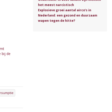
het meest narcistisch
Explosieve groei aantal airco’s in
Nederland: een gezond en duurzaam
wapen tegen de hitte?
omt
 bij de
nsumptie