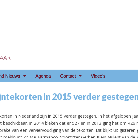
 JAAR!
reniging Arnhem e.o
nd Nieuws
Agenda
Contact
Video’s
jntekorten in 2015 verder gestege
6
korten in Nederland zijn in 2015 verder gestegen. In het afgelopen ja
t beschikbaar. In 2014 bleken dat er 527 en in 2013 ging het om 426 m
r sprake van een verviervoudiging van de tekorten.
Dit blijkt uit gistere
het meldpunt KNMP Farmanco. Voorzitter Gerben Klein Nulent van de 