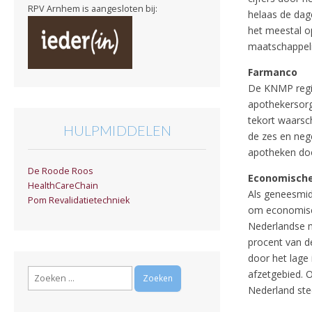
RPV Arnhem is aangesloten bij:
helaas de dage
het meestal o
maatschappelij
Farmanco
De KNMP regis
apothekersorga
tekort waarsch
HULPMIDDELEN
de zes en neg
apotheken doo
De Roode Roos
Economisch
HealthCareChain
Als geneesmidd
Pom Revalidatietechniek
om economisc
Nederlandse m
procent van d
door het lage
Zoeken
afzetgebied. 
naar:
Nederland stee