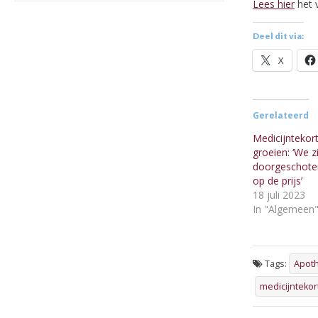
Lees hier
het v
Deel dit via:
X
Gerelateerd
Medicijntekort
groeien: ‘We z
doorgeschoten
op de prijs’
18 juli 2023
In "Algemeen
Tags:
Apot
medicijnteko