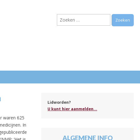
Zoeken
naar:
.
n
Lidworden?
U kunt hier aanmelden...
ar waren 625
edicijnen. In
n gepubliceerde
ALGEMENE INFO
KNMP: ‘Het is