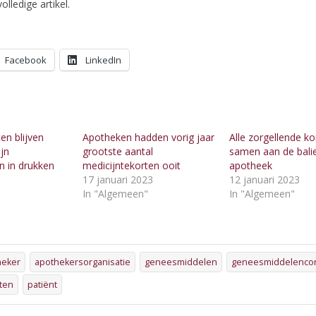
olledige artikel.
Facebook
LinkedIn
en blijven
Apotheken hadden vorig jaar
Alle zorgellende k
ijn
grootste aantal
samen aan de balie
 in drukken
medicijntekorten ooit
apotheek
17 januari 2023
12 januari 2023
In "Algemeen"
In "Algemeen"
"
heker
apothekersorganisatie
geneesmiddelen
geneesmiddelenco
rten
patiënt