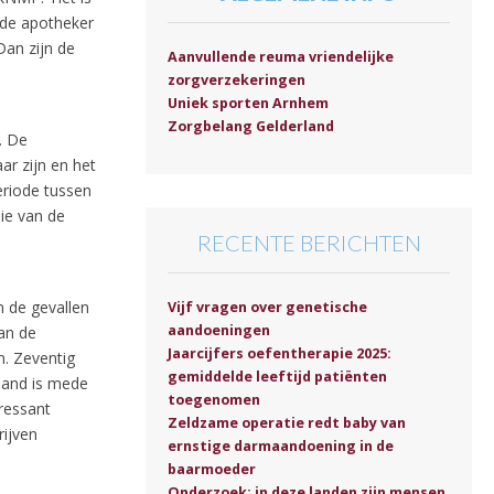
t de apotheker
Dan zijn de
Aanvullende reuma vriendelijke
zorgverzekeringen
Uniek sporten Arnhem
Zorgbelang Gelderland
. De
ar zijn en het
periode tussen
ie van de
RECENTE BERICHTEN
n de gevallen
Vijf vragen over genetische
aandoeningen
an de
Jaarcijfers oefentherapie 2025:
n. Zeventig
gemiddelde leeftijd patiënten
land is mede
toegenomen
ressant
Zeldzame operatie redt baby van
rijven
ernstige darmaandoening in de
baarmoeder
Onderzoek: in deze landen zijn mensen