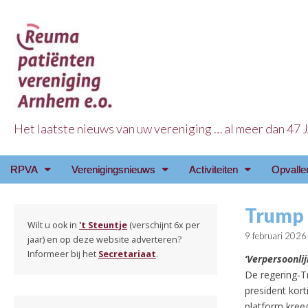
Het laatste nieuws van uw vereniging … al meer dan 47
Reuma Patienten Ve
Main
Skip
RPVA
Verenigingsnieuws
Activiteiten
Opvalle
menu
to
content
Trump 
Wilt u ook in
't Steuntje
(verschijnt 6x per
9 februari 2026
jaar) en op deze website adverteren?
Informeer bij het
Secretariaat
.
‘Verpersoonli
De regering-T
president kor
platform kre