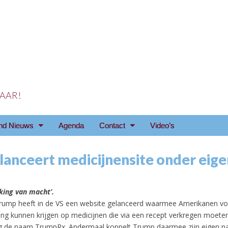
 JAAR!
reniging Arnhem e.o
nd Nieuws
Agenda
Contact
Video’s
lanceert medicijnensite onder eig
jking van macht’.
rump heeft in de VS een website gelanceerd waarmee Amerikanen vo
ting kunnen krijgen op medicijnen die via een recept verkregen moete
eg de naam TrumpRx. Andermaal koppelt Trump daarmee zijn eigen 