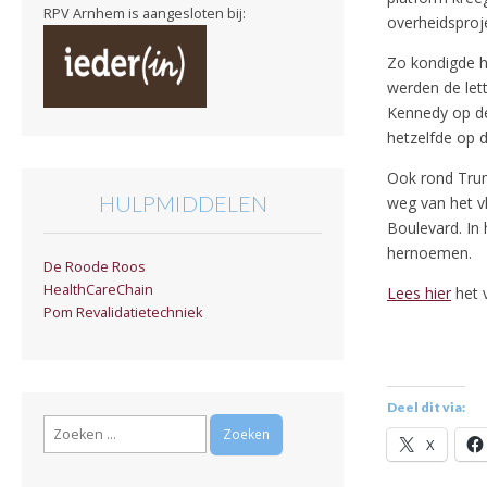
RPV Arnhem is aangesloten bij:
overheidsproj
Zo kondigde h
werden de let
Kennedy op de
hetzelfde op 
Ook rond Trum
HULPMIDDELEN
weg van het v
Boulevard. In 
hernoemen.
De Roode Roos
HealthCareChain
Lees hier
het v
Pom Revalidatietechniek
Deel dit via:
Zoeken
X
naar: