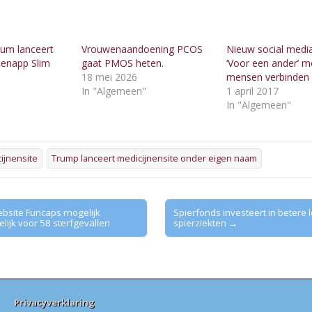
um lanceert
Vrouwenaandoening PCOS
Nieuw social medi
tenapp Slim
gaat PMOS heten.
‘Voor een ander’ m
18 mei 2026
mensen verbinden
In "Algemeen"
1 april 2017
"
In "Algemeen"
ijnensite
Trump lanceert medicijnensite onder eigen naam
bsite Funcaps mogelijk
Spierfonds investeert in betere lee
lijk voor 58 sterfgevallen
spierziekten →
Privacyverklaring