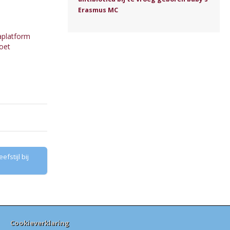
Erasmus MC
aplatform
oet
fstijl bij
Cookieverklaring