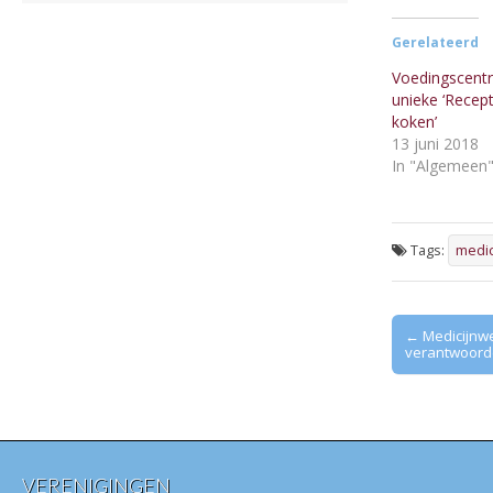
Gerelateerd
Voedingscentr
unieke ‘Recep
koken’
13 juni 2018
In "Algemeen
Tags:
medic
Post
← Medicijnwe
verantwoorde
navigation
VERENIGINGEN