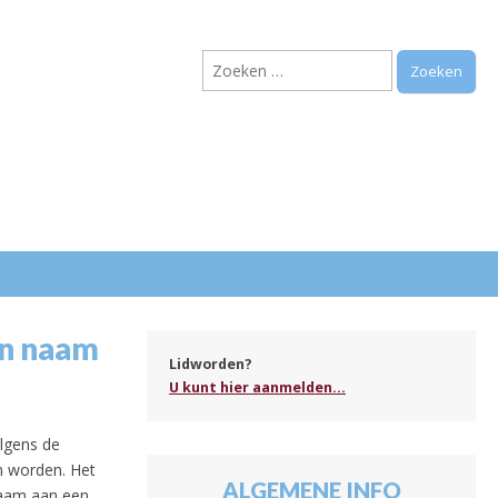
Zoeken
naar:
.
en naam
Lidworden?
U kunt hier aanmelden...
lgens de
n worden. Het
ALGEMENE INFO
naam aan een