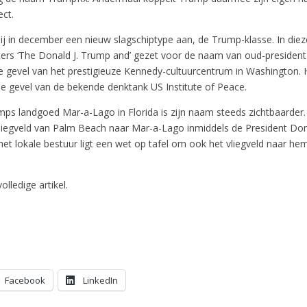
ect.
ij in december een nieuw slagschiptype aan, de Trump-klasse. In die
ters ‘The Donald J. Trump and’ gezet voor de naam van oud-president
 gevel van het prestigieuze Kennedy-cultuurcentrum in Washington. 
de gevel van de bekende denktank US Institute of Peace.
ps landgoed Mar-a-Lago in Florida is zijn naam steeds zichtbaarder.
liegveld van Palm Beach naar Mar-a-Lago inmiddels de President Don
het lokale bestuur ligt een wet op tafel om ook het vliegveld naar he
olledige artikel.
Facebook
LinkedIn