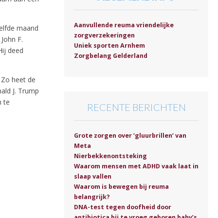
Aanvullende reuma vriendelijke
zelfde maand
zorgverzekeringen
 John F.
Uniek sporten Arnhem
Hij deed
Zorgbelang Gelderland
 Zo heet de
ald J. Trump
m te
RECENTE BERICHTEN
Grote zorgen over ‘gluurbrillen’ van
Meta
Nierbekkenontsteking
Waarom mensen met ADHD vaak laat in
slaap vallen
Waarom is bewegen bij reuma
belangrijk?
DNA-test tegen doofheid door
antibiotica bij te vroeg geboren baby’s