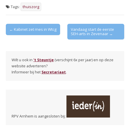
Tags:
thuiszorg
Post
← Kabinet zet mes in Wtcg
Vandaag start de eerste
SEH-arts in Zevenaar →
navigation
Wilt u ook in
't Steuntje
(verschijnt 6x per jaar) en op deze
website adverteren?
Informeer bij het
Secretariaat
.
RPV Arnhem is aangesloten bij: