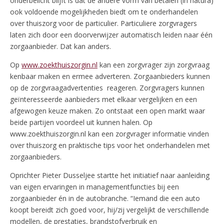
onderbelicht blijft is dat de andere vorm van betalen (in natura)
ook voldoende mogelijkheden biedt om te onderhandelen
over thuiszorg voor de particulier. Particuliere zorgvragers
laten zich door een doorverwijzer automatisch leiden naar één
zorgaanbieder. Dat kan anders.
Op
www.zoekthuiszorgin.nl
kan een zorgvrager zijn zorgvraag
kenbaar maken en ermee adverteren. Zorgaanbieders kunnen
op de zorgvraagadvertenties reageren. Zorgvragers kunnen
geïnteresseerde aanbieders met elkaar vergelijken en een
afgewogen keuze maken. Zo ontstaat een open markt waar
beide partijen voordeel uit kunnen halen. Op
www.zoekthuiszorgin.nl kan een zorgvrager informatie vinden
over thuiszorg en praktische tips voor het onderhandelen met
zorgaanbieders.
Oprichter Pieter Dusseljee startte het initiatief naar aanleiding
van eigen ervaringen in managementfuncties bij een
zorgaanbieder én in de autobranche. “Iemand die een auto
koopt bereidt zich goed voor, hij/zij vergelijkt de verschillende
modellen, de prestaties, brandstofverbruik en