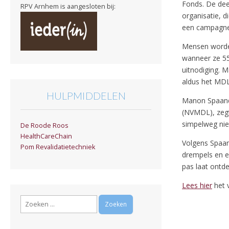
Fonds. De dee
RPV Arnhem is aangesloten bij:
organisatie, 
een campagne
Mensen worden
wanneer ze 55 
uitnodiging. 
aldus het MD
HULPMIDDELEN
Manon Spaande
(NVMDL), zegt 
simpelweg niet 
De Roode Roos
HealthCareChain
Volgens Spaan
Pom Revalidatietechniek
drempels en e
pas laat ontd
Lees hier
het v
Zoeken
naar: