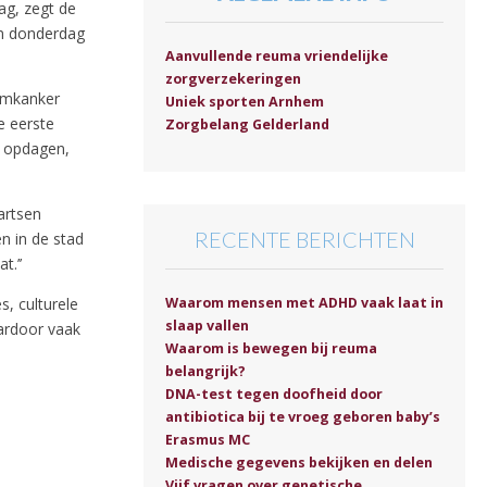
ag, zegt de
om donderdag
Aanvullende reuma vriendelijke
zorgverzekeringen
rmkanker
Uniek sporten Arnhem
e eerste
Zorgbelang Gelderland
n opdagen,
artsen
RECENTE BERICHTEN
n in de stad
t.’’
Waarom mensen met ADHD vaak laat in
, culturele
slaap vallen
ardoor vaak
Waarom is bewegen bij reuma
belangrijk?
DNA-test tegen doofheid door
antibiotica bij te vroeg geboren baby’s
Erasmus MC
Medische gegevens bekijken en delen
Vijf vragen over genetische