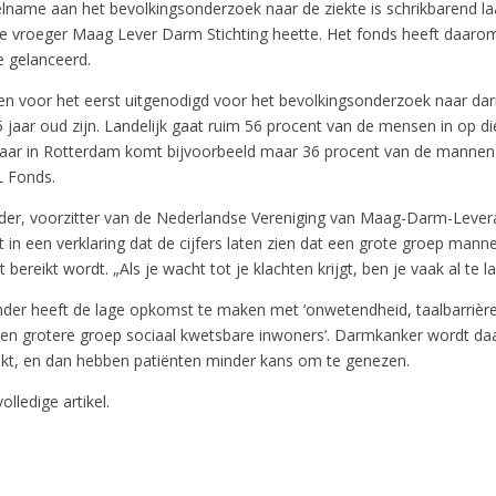
lname aan het bevolkingsonderzoek naar de ziekte is schrikbarend la
die vroeger Maag Lever Darm Stichting heette. Het fonds heeft daar
 gelanceerd.
 voor het eerst uitgenodigd voor het bevolkingsonderzoek naar da
jaar oud zijn. Landelijk gaat ruim 56 procent van de mensen in op di
Maar in Rotterdam komt bijvoorbeeld maar 36 procent van de manne
L Fonds.
r, voorzitter van de Nederlandse Vereniging van Maag-Darm-Lever
in een verklaring dat de cijfers laten zien dat een grote groep manne
bereikt wordt. „Als je wacht tot je klachten krijgt, ben je vaak al te laa
der heeft de lage opkomst te maken met ‘onwetendheid, taalbarrières
en grotere groep sociaal kwetsbare inwoners’. Darmkanker wordt da
ekt, en dan hebben patiënten minder kans om te genezen.
olledige artikel.