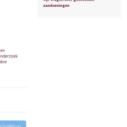
aandoeningen
nen
onderzoek
edoe
e D-pillen nu