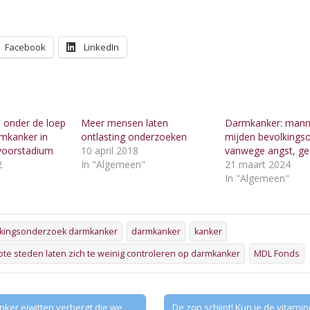
Facebook
LinkedIn
 onder de loep
Meer mensen laten
Darmkanker: man
mkanker in
ontlasting onderzoeken
mijden bevolkings
voorstadium
10 april 2018
vanwege angst, g
2
In "Algemeen"
21 maart 2024
"
In "Algemeen"
kingsonderzoek darmkanker
darmkanker
kanker
te steden laten zich te weinig controleren op darmkanker
MDL Fonds
nker eiwitten verbergt die we
De zon schijnt! Kun je de vitamin