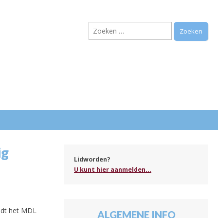
Zoeken
naar:
.
ig
Lidworden?
U kunt hier aanmelden...
ndt het MDL
ALGEMENE INFO