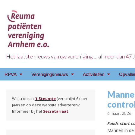
Het laatste nieuws van uw vereniging … al meer dan 47
Reuma Patienten Ve
Main
Skip
RPVA
Verenigingsnieuws
Activiteiten
Opvalle
menu
to
content
Mannen 
Wilt u ook in
't Steuntje
(verschijnt 6x per
contro
jaar) en op deze website adverteren?
Informeer bij het
Secretariaat
.
6 maart 2026
Fonds start c
Mannen in de 