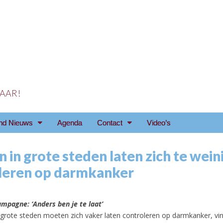
 JAAR!
reniging Arnhem e.o
nd Nieuws
Agenda
Contact
Video’s
in grote steden laten zich te wein
leren op darmkanker
ampagne: ‘Anders ben je te laat’
grote steden moeten zich vaker laten controleren op darmkanker, vi