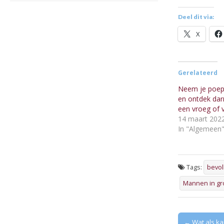
Deel dit via:
X
Gerelateerd
Neem je poep
en ontdek dar
een vroeg of 
14 maart 202
In "Algemeen
Tags:
bevol
Mannen in gro
Post
← Wat als ka