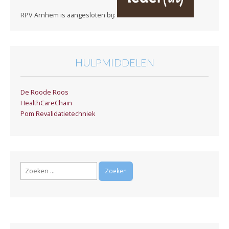
RPV Arnhem is aangesloten bij:
HULPMIDDELEN
De Roode Roos
HealthCareChain
Pom Revalidatietechniek
Zoeken
naar: