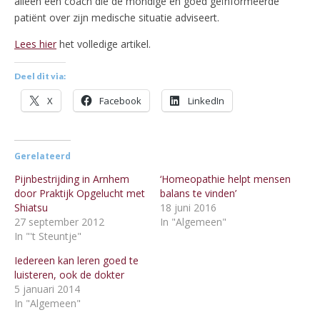
alleen een coach die de mondige en goed geïnformeerde
patiënt over zijn medische situatie adviseert.
Lees hier
het volledige artikel.
Deel dit via:
X
Facebook
LinkedIn
Gerelateerd
Pijnbestrijding in Arnhem
‘Homeopathie helpt mensen
door Praktijk Opgelucht met
balans te vinden’
Shiatsu
18 juni 2016
27 september 2012
In "Algemeen"
In "'t Steuntje"
Iedereen kan leren goed te
luisteren, ook de dokter
5 januari 2014
In "Algemeen"