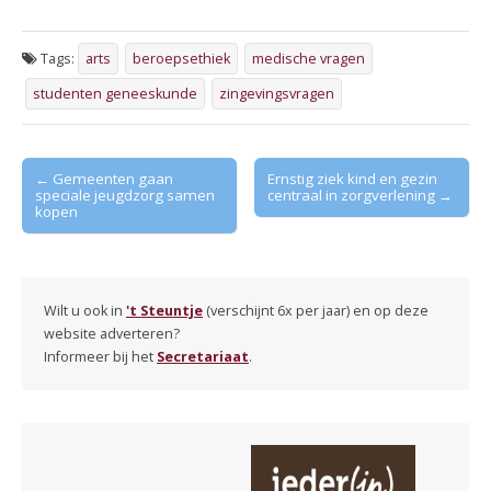
Tags:
arts
beroepsethiek
medische vragen
studenten geneeskunde
zingevingsvragen
Post
← Gemeenten gaan
Ernstig ziek kind en gezin
speciale jeugdzorg samen
centraal in zorgverlening →
navigation
kopen
Wilt u ook in
't Steuntje
(verschijnt 6x per jaar) en op deze
website adverteren?
Informeer bij het
Secretariaat
.