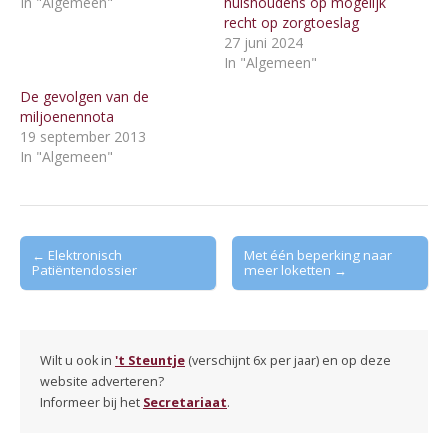
In "Algemeen"
huishoudens op mogelijk
recht op zorgtoeslag
27 juni 2024
In "Algemeen"
De gevolgen van de
miljoenennota
19 september 2013
In "Algemeen"
Post
← Elektronisch
Met één beperking naar
Patiëntendossier
meer loketten →
navigation
Wilt u ook in
't Steuntje
(verschijnt 6x per jaar) en op deze
website adverteren?
Informeer bij het
Secretariaat
.