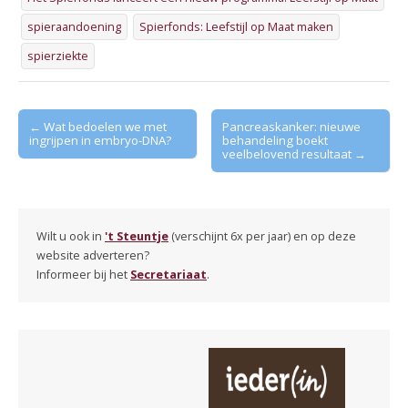
spieraandoening
Spierfonds: Leefstijl op Maat maken
spierziekte
Post
← Wat bedoelen we met
Pancreaskanker: nieuwe
ingrijpen in embryo-DNA?
behandeling boekt
navigation
veelbelovend resultaat →
Wilt u ook in
't Steuntje
(verschijnt 6x per jaar) en op deze
website adverteren?
Informeer bij het
Secretariaat
.