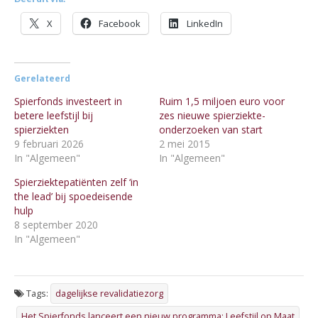
X
Facebook
LinkedIn
Gerelateerd
Spierfonds investeert in
Ruim 1,5 miljoen euro voor
betere leefstijl bij
zes nieuwe spierziekte-
spierziekten
onderzoeken van start
9 februari 2026
2 mei 2015
In "Algemeen"
In "Algemeen"
Spierziektepatiënten zelf ‘in
the lead’ bij spoedeisende
hulp
8 september 2020
In "Algemeen"
Tags:
dagelijkse revalidatiezorg
Het Spierfonds lanceert een nieuw programma: Leefstijl op Maat