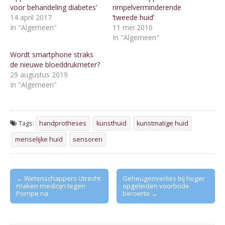
voor behandeling diabetes’
rimpelverminderende
14 april 2017
’tweede huid’
In "Algemeen"
11 mei 2016
In "Algemeen"
Wordt smartphone straks
de nieuwe bloeddrukmeter?
29 augustus 2019
In "Algemeen"
Tags:
handprotheses
kunsthuid
kunstmatige huid
menselijke huid
sensoren
Post
← Wetenschappers Utrecht
Geheugenverlies bij hoger
maken medicijn tegen
opgeleiden voorbode
navigation
Pompe na
beroerte →