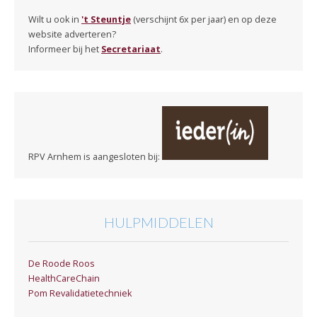
Wilt u ook in
't Steuntje
(verschijnt 6x per jaar) en op deze
website adverteren?
Informeer bij het
Secretariaat
.
RPV Arnhem is aangesloten bij:
HULPMIDDELEN
De Roode Roos
HealthCareChain
Pom Revalidatietechniek