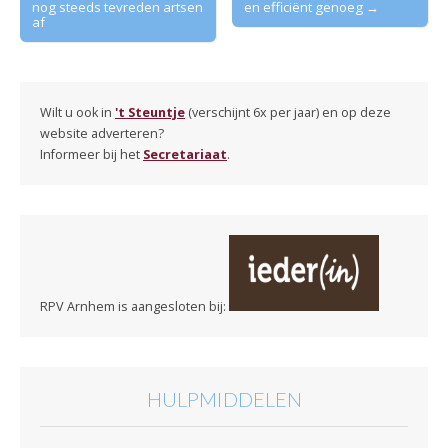
nog steeds tevreden artsen
en efficiënt genoeg →
navigation
af
Wilt u ook in
't Steuntje
(verschijnt 6x per jaar) en op deze
website adverteren?
Informeer bij het
Secretariaat
.
RPV Arnhem is aangesloten bij:
HULPMIDDELEN