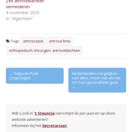
Zelf artroseklachten
verminderen
4 november 2025
In "Algemeen"
Tags:
artroscopie
artrose knie
orthopedisch chirurgen. artroseklachten
Post
← Dag van Park
Nederlanders vergelijken
Lingezegen
van alles, maar niet als het
navigation
om hun gezondheid gaat
→
Wilt u ook in
't Steuntje
(verschijnt 6x per jaar) en op deze
website adverteren?
Informeer bij het
Secretariaat
.