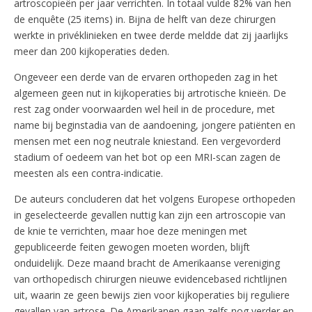
artroscopieën per jaar verrichten. In totaal vulde 82% van hen
de enquête (25 items) in. Bijna de helft van deze chirurgen
werkte in privéklinieken en twee derde meldde dat zij jaarlijks
meer dan 200 kijkoperaties deden.
Ongeveer een derde van de ervaren orthopeden zag in het
algemeen geen nut in kijkoperaties bij artrotische knieën. De
rest zag onder voorwaarden wel heil in de procedure, met
name bij beginstadia van de aandoening, jongere patiënten en
mensen met een nog neutrale kniestand. Een vergevorderd
stadium of oedeem van het bot op een MRI-scan zagen de
meesten als een contra-indicatie.
De auteurs concluderen dat het volgens Europese orthopeden
in geselecteerde gevallen nuttig kan zijn een artroscopie van
de knie te verrichten, maar hoe deze meningen met
gepubliceerde feiten gewogen moeten worden, blijft
onduidelijk. Deze maand bracht de Amerikaanse vereniging
van orthopedisch chirurgen nieuwe evidencebased richtlijnen
uit, waarin ze geen bewijs zien voor kijkoperaties bij reguliere
gevallen van artrose. De Amerikanen gaan zelfs nog verder en