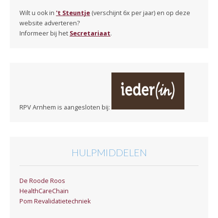
Wilt u ook in
't Steuntje
(verschijnt 6x per jaar) en op deze
website adverteren?
Informeer bij het
Secretariaat
.
RPV Arnhem is aangesloten bij:
HULPMIDDELEN
De Roode Roos
HealthCareChain
Pom Revalidatietechniek