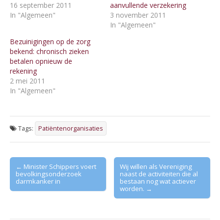
16 september 2011
aanvullende verzekering
In "Algemeen"
3 november 2011
In "Algemeen"
Bezuinigingen op de zorg
bekend: chronisch zieken
betalen opnieuw de
rekening
2 mei 2011
In "Algemeen"
Tags:
Patiëntenorganisaties
Post
← Minister Schippers voert
Wij willen als Vereniging
bevolkingsonderzoek
naast de activiteiten die al
navigation
darmkanker in
bestaan nog wat actiever
worden. →