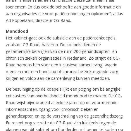
aantal mensen met een chronische ziekte zal alleen maar
toenemen. En dus ook de behoefte aan goede informatie en
aan organisaties die voor patiëntenbelangen opkomen”, aldus
Ad Poppelaars, directeur CG-Raad.
Monddood
Het kabinet gaat ook de subsidie aan de patiëntenkoepels,
zoals de CG-Raad, halveren. De koepels dienen de
gezamenlijke belangen van de ruim 200 gehandicapten- en
chronisch zieken organisaties in Nederland. Zo strijdt de CG-
Raad namens hen voor een inclusieve samenleving, waarin
mensen met een handicap of chronische ziekte goede zorg
krijgen en volop aan de samenleving kunnen meedoen.
De bezuiniging op de koepels lijkt een poging om belangrijke
criticasters van overheidsbeleid monddood te maken. De CG-
Raad wijst bijvoorbeeld al enkele jaren op de voortdurende
inkomensachteruitgang voor chronisch zieken en
gehandicapten en op de verschraling van de gezondheidszorg.
En recent nog verzette de CG-Raad zich luidkeels tegen de
plannen van dit kabinet om honderden miljoenen te korten op