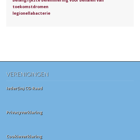
belangrijkste belemmering voor behalen van
toekomstdromen
legionellabacterie
VERENIGINGEN
Ieder(in) CG-Raad
Privacyverklaring
Cookieverklaring