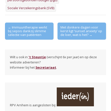
persoonsgebonden budget (pgb)
Sociale Verzekeringsbank (SVB)
Post
← Immuuntherapie werkt
Met donkere dagen voor
bij sepsis dankzij slimme
kerst ligt ‘sunset anxiety’ op
navigation
selectie van patiënten
de loer, wat is het? →
Wilt u ook in
't Steuntje
(verschijnt 6x per jaar) en op deze
website adverteren?
Informeer bij het
Secretariaat
.
RPV Arnhem is aangesloten bij: