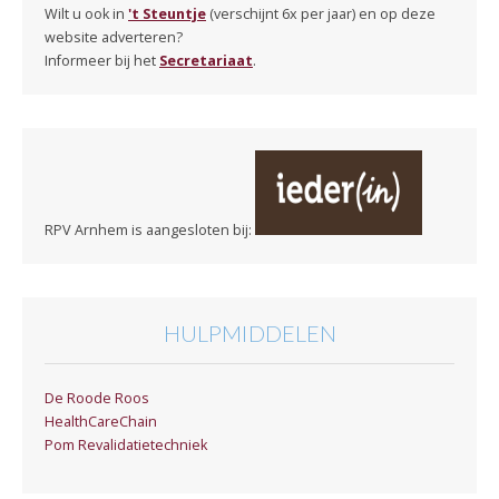
Wilt u ook in
't Steuntje
(verschijnt 6x per jaar) en op deze
website adverteren?
Informeer bij het
Secretariaat
.
RPV Arnhem is aangesloten bij:
HULPMIDDELEN
De Roode Roos
HealthCareChain
Pom Revalidatietechniek