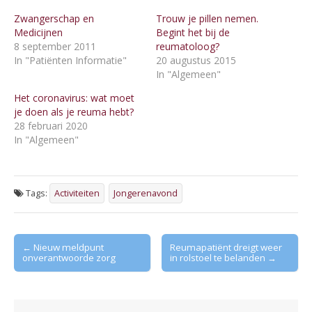
Zwangerschap en
Trouw je pillen nemen.
Medicijnen
Begint het bij de
8 september 2011
reumatoloog?
In "Patiënten Informatie"
20 augustus 2015
In "Algemeen"
Het coronavirus: wat moet
je doen als je reuma hebt?
28 februari 2020
In "Algemeen"
Tags:
Activiteiten
Jongerenavond
Post
← Nieuw meldpunt
Reumapatiënt dreigt weer
onverantwoorde zorg
in rolstoel te belanden →
navigation