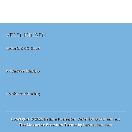
VERENIGINGEN
Ieder(in) CG-Raad
Privacyverklaring
Cookieverklaring
Copyright © 2025
Reuma Patienten Vereniging Arnhem e.o.
The Magazine Premium Theme by
bavotasan.com
.