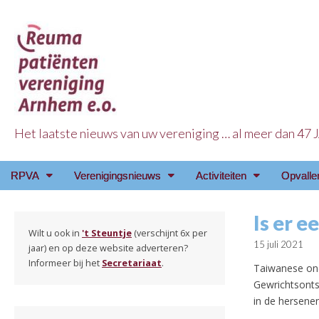
Het laatste nieuws van uw vereniging … al meer dan 47
Reuma Patienten Ve
Main
Skip
RPVA
Verenigingsnieuws
Activiteiten
Opvalle
menu
to
content
Is er e
Wilt u ook in
't Steuntje
(verschijnt 6x per
15 juli 2021
jaar) en op deze website adverteren?
Informeer bij het
Secretariaat
.
Taiwanese ond
Gewrichtsonts
in de hersene