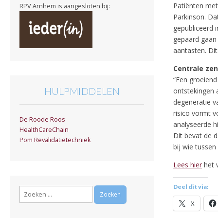
Patiënten met
RPV Arnhem is aangesloten bij:
Parkinson. Dat
gepubliceerd i
gepaard gaan 
aantasten. Dit
Centrale ze
“Een groeiend
HULPMIDDELEN
ontstekingen a
degeneratie v
risico vormt 
De Roode Roos
analyseerde h
HealthCareChain
Dit bevat de 
Pom Revalidatietechniek
bij wie tussen
Lees hier
het v
Deel dit via:
Zoeken
naar:
X