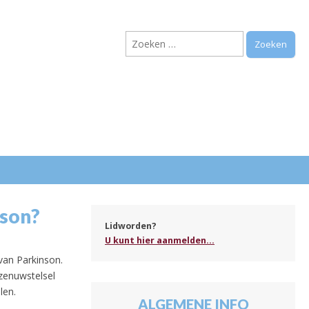
Zoeken
naar:
.
nson?
Lidworden?
U kunt hier aanmelden...
van Parkinson.
 zenuwstelsel
len.
ALGEMENE INFO