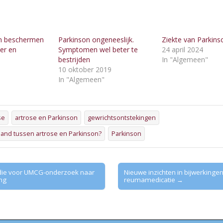
n beschermen
Parkinson ongeneeslijk.
Ziekte van Parkins
er en
Symptomen wel beter te
24 april 2024
bestrijden
In "Algemeen"
10 oktober 2019
"
In "Algemeen"
se
artrose en Parkinson
gewrichtsontstekingen
band tussen artrose en Parkinson?
Parkinson
idie voor UMCG-onderzoek naar
Nieuwe inzichten in bijwerkinge
ng
reumamedicatie →