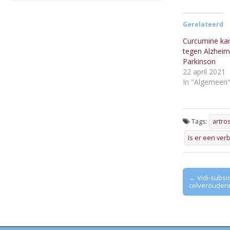
Gerelateerd
Curcumine ka
tegen Alzheim
Parkinson
22 april 2021
In "Algemeen
Tags:
artro
Is er een ver
Post
← Vidi-subs
celverouderi
navigation