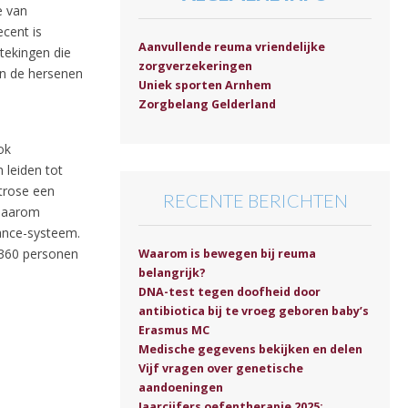
e van
ecent is
Aanvullende reuma vriendelijke
stekingen die
zorgverzekeringen
in de hersenen
Uniek sporten Arnhem
Zorgbelang Gelderland
ok
 leiden tot
trose een
RECENTE BERICHTEN
 Daarom
rance-systeem.
.360 personen
Waarom is bewegen bij reuma
belangrijk?
DNA-test tegen doofheid door
antibiotica bij te vroeg geboren baby’s
Erasmus MC
Medische gegevens bekijken en delen
Vijf vragen over genetische
aandoeningen
Jaarcijfers oefentherapie 2025: