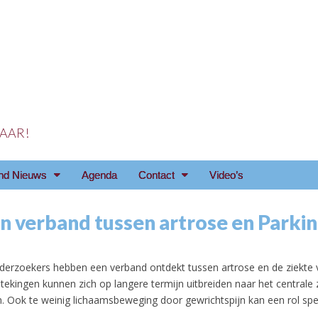
 JAAR!
reniging Arnhem e.o
nd Nieuws
Agenda
Contact
Video’s
en verband tussen artrose en Parki
erzoekers hebben een verband ontdekt tussen artrose en de ziekte 
tekingen kunnen zich op langere termijn uitbreiden naar het centrale
n. Ook te weinig lichaamsbeweging door gewrichtspijn kan een rol spe