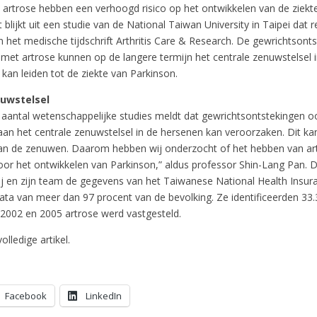
 artrose hebben een verhoogd risico op het ontwikkelen van de ziekt
 blijkt uit een studie van de National Taiwan University in Taipei dat r
n het medische tijdschrift Arthritis Care & Research. De gewrichtsont
met artrose kunnen op de langere termijn het centrale zenuwstelsel 
 kan leiden tot de ziekte van Parkinson.
nuwstelsel
 aantal wetenschappelijke studies meldt dat gewrichtsontstekingen o
an het centrale zenuwstelsel in de hersenen kan veroorzaken. Dit kan
an de zenuwen. Daarom hebben wij onderzocht of het hebben van ar
voor het ontwikkelen van Parkinson,” aldus professor Shin-Lang Pan.
ij en zijn team de gegevens van het Taiwanese National Health Insu
data van meer dan 97 procent van de bevolking. Ze identificeerden 33
 2002 en 2005 artrose werd vastgesteld.
olledige artikel.
Facebook
LinkedIn