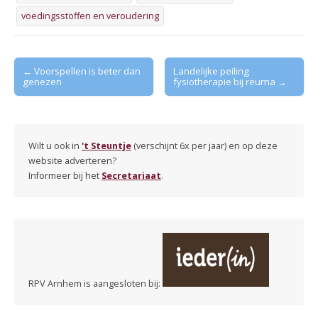
voedingsstoffen en veroudering
Post
← Voorspellen is beter dan
Landelijke peiling
genezen
fysiotherapie bij reuma →
navigation
Wilt u ook in
't Steuntje
(verschijnt 6x per jaar) en op deze
website adverteren?
Informeer bij het
Secretariaat
.
RPV Arnhem is aangesloten bij: