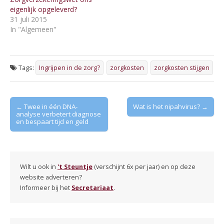
eigenlijk opgeleverd?
31 juli 2015
In "Algemeen"
Tags:
Ingrijpen in de zorg?
zorgkosten
zorgkosten stijgen
Post
← Twee in één DNA-
Wat is het nipahvirus? →
analyse verbetert diagnose
navigation
en bespaart tijd en geld
Wilt u ook in
't Steuntje
(verschijnt 6x per jaar) en op deze
website adverteren?
Informeer bij het
Secretariaat
.